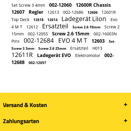
002-12060
12600R Chassis
Set Screw 3 4mm
12607
Regler
12613
002-12686
12601R
12606
Ladegerät LiIon
Top Deck
Evo
12618
12614
Ersatzteil
4 M T
12612
Screw 2
Screw 2.6 10mm
Screw 2.6 15mm
15mm
002-12055
002-16003N
002-12684
EVO 4 M T
12603
Pins
Set
Ersatzteil
H013
Screw 3 3mm
Screw 2.6 25mm
12611R
Ladegerät EVO
002-
Elektromotor
12688
002-12057
Versand & Kosten
Zahlungsarten