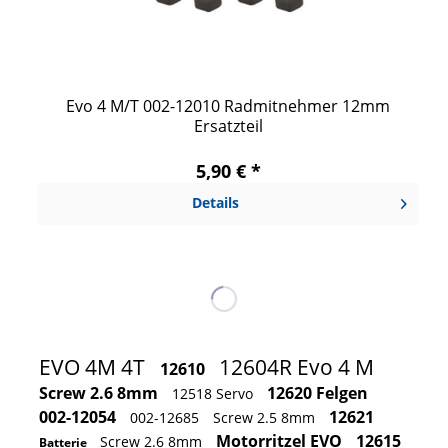
Evo 4 M/T 002-12010 Radmitnehmer 12mm
Ersatzteil
5,90 € *
Details
EVO 4M 4T
12604R Evo 4 M
12610
Screw 2.6 8mm
12620 Felgen
12518 Servo
002-12054
12621
002-12685
Screw 2.5 8mm
Motorritzel EVO
12615
Screw 2.6 8mm
Batterie