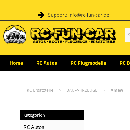
Support: info@rc-fun-car.de
Home
RC Autos
RC Flugmodelle
RC B
RC Ersatzteile
BAUFAHRZEUGE
Amewi
Kategorien
RC Autos