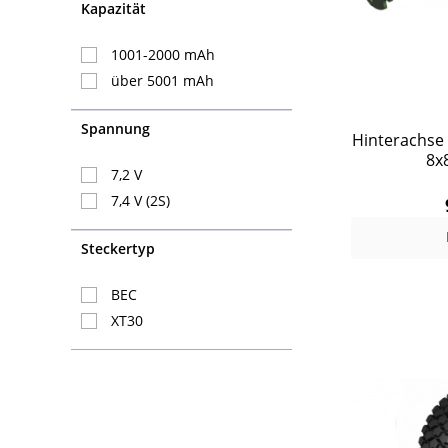
Kapazität
1001-2000 mAh
über 5001 mAh
Spannung
Hinterachse 
8x
7,2 V
7,4 V (2S)
Steckertyp
BEC
XT30