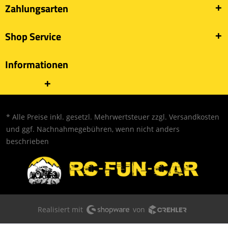
Zahlungsarten
Shop Service
Informationen
* Alle Preise inkl. gesetzl. Mehrwertsteuer zzgl.
Versandkosten
und ggf. Nachnahmegebühren, wenn nicht anders
beschrieben
Realisiert mit
von