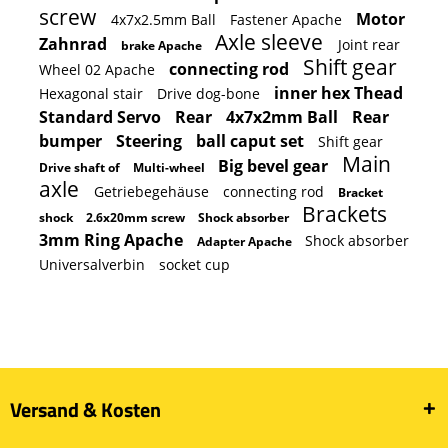
screw
Motor
4x7x2.5mm Ball
Fastener Apache
Axle sleeve
Zahnrad
Joint rear
brake Apache
Shift gear
connecting rod
Wheel 02 Apache
inner hex Thead
Hexagonal stair
Drive dog-bone
Standard Servo
Rear
4x7x2mm Ball
Rear
bumper
Steering
ball caput set
Shift gear
Main
Big bevel gear
Drive shaft of
Multi-wheel
axle
Getriebegehäuse
connecting rod
Bracket
Brackets
shock
2.6x20mm screw
Shock absorber
3mm Ring Apache
Shock absorber
Adapter Apache
Universalverbin
socket cup
Versand & Kosten