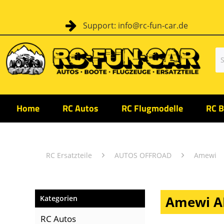
Support: info@rc-fun-car.de
Home
RC Autos
RC Flugmodelle
RC B
RC Ersatzteile
AUTOS OFFROAD
Amewi
Amewi AM
Kategorien
RC Autos