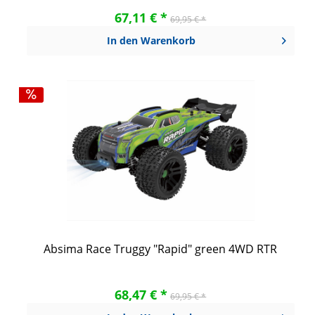
67,11 € *
69,95 € *
In den
Warenkorb
Absima Race Truggy "Rapid" green 4WD RTR
68,47 € *
69,95 € *