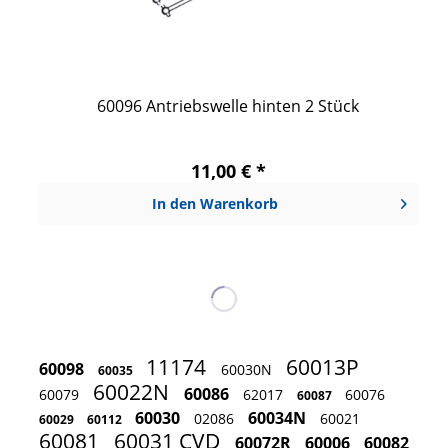
60096 Antriebswelle hinten 2 Stück
11,00 € *
In den
Warenkorb
11174
60013P
60098
60030N
60035
60022N
60086
60079
62017
60076
60087
60030
60034N
02086
60021
60029
60112
60081
60031 CVD
60072R
60006
60082