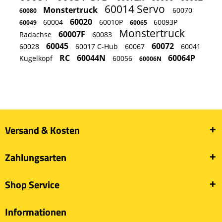
60014 Servo
Monstertruck
60070
60080
60020
60004
60010P
60093P
60049
60065
Monstertruck
60007F
Radachse
60083
60045
60072
60028
60017 C-Hub
60067
60041
RC
60044N
60064P
Kugelkopf
60056
60006N
Versand & Kosten
Zahlungsarten
Shop Service
Informationen