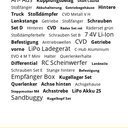
Kupplungsbelag
Short Course
Hintere
Stoßfänger
Akkuhalterung
Getriebegehäuse
Truck
Stoßdämpfer
CVD Metall V H
Lenkstange
Schrauben
Getriebe
Stoßfänger
Set D
CVD
Hinteres
Räderset grün
Räder Set rot
7 4V Li-Ion
Stoßdämpferbefe
Schrauben Set B
CVD
Befestigung
Getriebe
Antriebswellen
LiPo Ladegerät
vorne
C-Hub Aluminium
EVO 4 M T Mini
Halter
Querlenkerhalte
RC Scheinwerfer
Differential
Lenkteile
Schrauben Set E
Stange hintere
Befestigung
Empfänger Box
Kugellager Set
Querlenker
Achse hinten
Achsgehäuse
Achsstrebe
LiPo Akku 2S
Stoppmutter M4
Sandbuggy
Kugelkopf Set