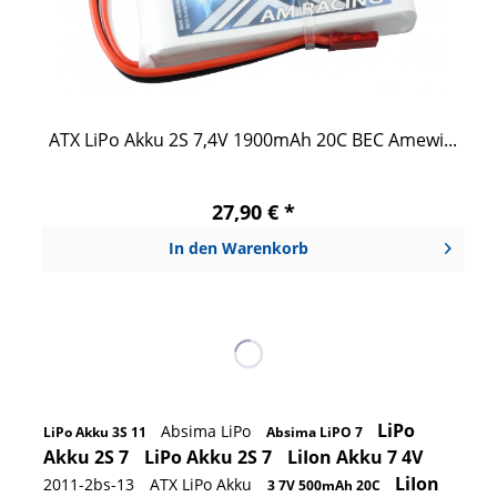
ATX LiPo Akku 2S 7,4V 1900mAh 20C BEC Amewi...
27,90 € *
In den
Warenkorb
LiPo
Absima LiPo
LiPo Akku 3S 11
Absima LiPO 7
Akku 2S 7
LiPo Akku 2S 7
LiIon Akku 7 4V
LiIon
2011-2bs-13
ATX LiPo Akku
3 7V 500mAh 20C