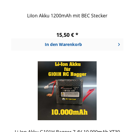
LiIon Akku 1200mAh mit BEC Stecker
15,50 € *
In den
Warenkorb
Li-Ion Akku G101H Bagger 7,4V 10.000mAh XT30