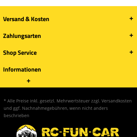
Versand & Kosten
Zahlungsarten
Shop Service
Informationen
* Alle Preise inkl. gesetzl. Mehrwertsteuer zzgl.
Versandkosten
und ggf. Nachnahmegebühren, wenn nicht anders
beschrieben