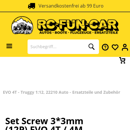
Versandkostenfrei ab 99 Euro
EVO 4T - Truggy 1:12, 22210 Auto - Ersatzteile und Zubehör
Set Screw 3*3mm
(12P) EVO 4T / 4M