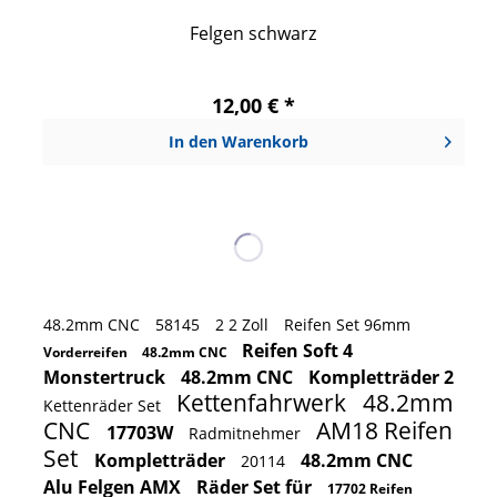
Felgen schwarz
12,00 € *
In den
Warenkorb
48.2mm CNC
58145
2 2 Zoll
Reifen Set 96mm
Reifen Soft 4
Vorderreifen
48.2mm CNC
Monstertruck
48.2mm CNC
Kompletträder 2
Kettenfahrwerk
48.2mm
Kettenräder Set
CNC
AM18 Reifen
17703W
Radmitnehmer
Set
Kompletträder
48.2mm CNC
20114
Alu Felgen AMX
Räder Set für
17702 Reifen