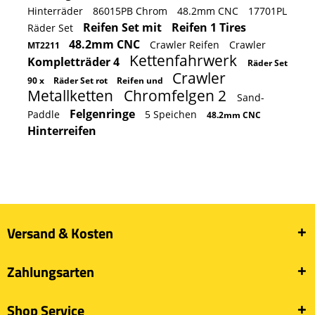
Hinterräder
86015PB Chrom
48.2mm CNC
17701PL
Reifen Set mit
Reifen 1 Tires
Räder Set
48.2mm CNC
Crawler Reifen
Crawler
MT2211
Kettenfahrwerk
Kompletträder 4
Räder Set
Crawler
90 x
Räder Set rot
Reifen und
Metallketten
Chromfelgen 2
Sand-
Felgenringe
Paddle
5 Speichen
48.2mm CNC
Hinterreifen
Versand & Kosten
Zahlungsarten
Shop Service