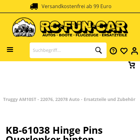
Versandkostenfrei ab 99 Euro
Truggy AM10ST - 22076, 22078 Auto - Ersatzteile und Zubehör
KB-61038 Hinge Pins
Querlenker hinten