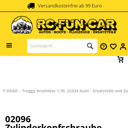
Versandkostenfrei ab 99 Euro
T-HEAD – Truggy brushless 1:10, 22234 Auto - Ersatzteile und Z
02096
Zylinderkopfschraube