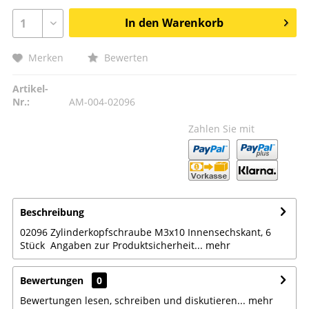
In den
Warenkorb
Merken
Bewerten
Artikel-
Nr.:
AM-004-02096
Zahlen Sie mit
Beschreibung
02096 Zylinderkopfschraube M3x10 Innensechskant, 6
Stück Angaben zur Produktsicherheit...
mehr
Bewertungen
0
Bewertungen lesen, schreiben und diskutieren...
mehr