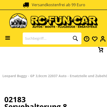
Versandkostenfrei ab 99 Euro
Leopard Buggy - GP 3,0ccm 22037 Auto - Ersatzteile und Zubeh
02183
Servohalterung 8