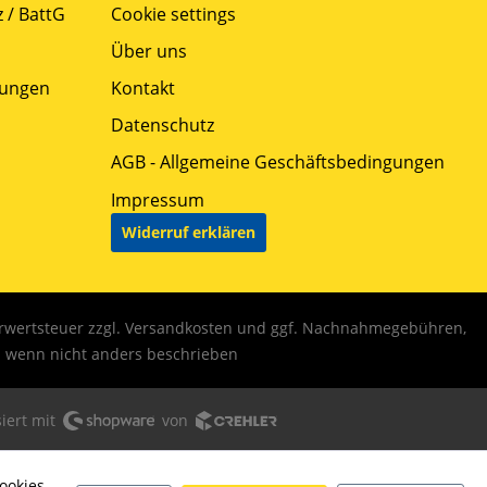
 / BattG
Cookie settings
Über uns
gungen
Kontakt
Datenschutz
AGB - Allgemeine Geschäftsbedingungen
Impressum
Widerruf erklären
hrwertsteuer zzgl.
Versandkosten
und ggf. Nachnahmegebühren,
wenn nicht anders beschrieben
iert mit
von
ookies,