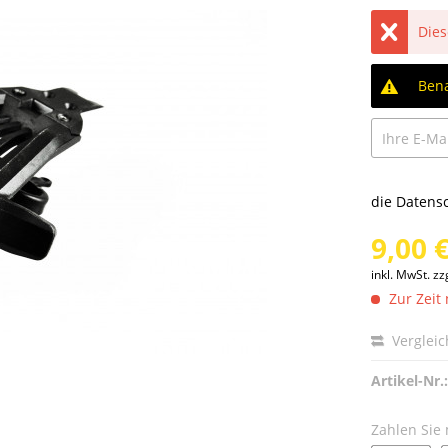
Dies
Bena
die
Datens
9,00 €
inkl. MwSt.
zz
Zur Zeit 
Verglei
Artikel-Nr.:
Zahlen Sie 