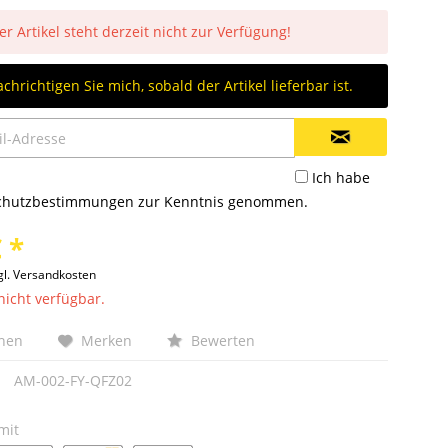
er Artikel steht derzeit nicht zur Verfügung!
chrichtigen Sie mich, sobald der Artikel lieferbar ist.
Ich habe
chutzbestimmungen
zur Kenntnis genommen.
 *
gl. Versandkosten
nicht verfügbar.
chen
Merken
Bewerten
AM-002-FY-QFZ02
mit