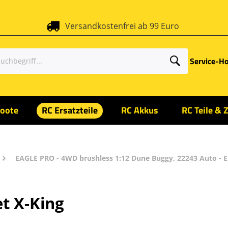
Versandkostenfrei ab 99 Euro
Service-Ho
oote
RC Ersatzteile
RC Akkus
RC Teile & 
EAGLE PRO - 4WD brushless 1:12 Dune Buggy, 22243 Auto - E
et X-King