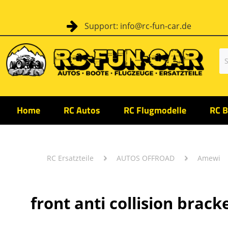
Support: info@rc-fun-car.de
Home
RC Autos
RC Flugmodelle
RC B
RC Ersatzteile
AUTOS OFFROAD
Amewi
front anti collision brack