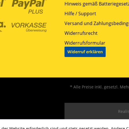
Hinweis gemäß Batteriegesetz
Hilfe / Support
Versand und Zahlungsbedin
Widerrufsrecht
Widerrufsformular
Widerruf erklären
* Alle Preise inkl. gesetzl. Me
Realis
 der Website erforderlich sind und stets gesetzt werden. Andere C