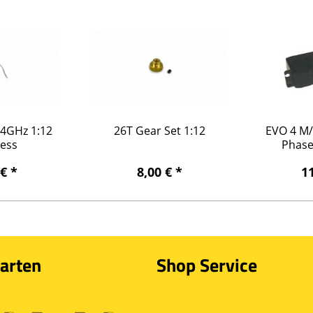
,4GHz 1:12
26T Gear Set 1:12
EVO 4 M/
less
Phase
2
 € *
8,00 € *
11
arten
Shop Service