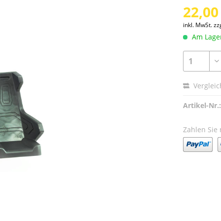
22,00
inkl. MwSt.
zz
Am Lager 
Verglei
Artikel-Nr.:
Zahlen Sie 