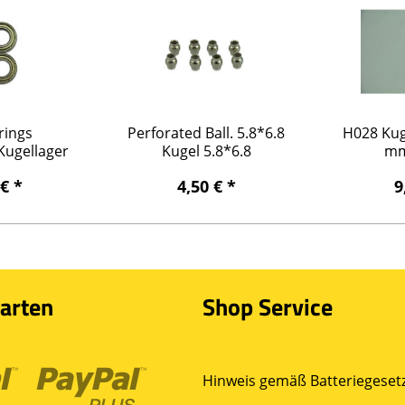
rings
Perforated Ball. 5.8*6.8
H028 Kug
ugellager
Kugel 5.8*6.8
mm
*5mm
 € *
4,50 € *
9
arten
Shop Service
Hinweis gemäß Batteriegesetz