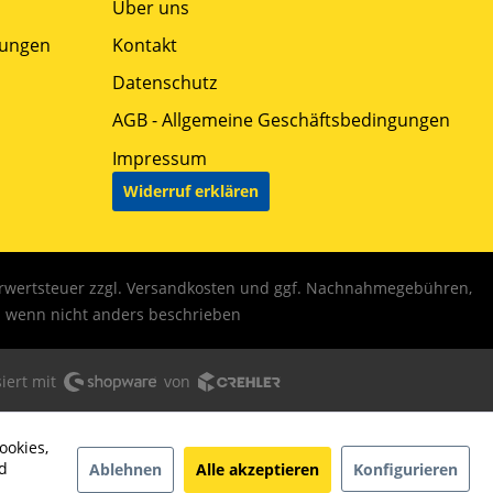
Über uns
gungen
Kontakt
Datenschutz
AGB - Allgemeine Geschäftsbedingungen
Impressum
Widerruf erklären
hrwertsteuer zzgl.
Versandkosten
und ggf. Nachnahmegebühren,
wenn nicht anders beschrieben
iert mit
von
ookies,
d
Ablehnen
Alle akzeptieren
Konfigurieren