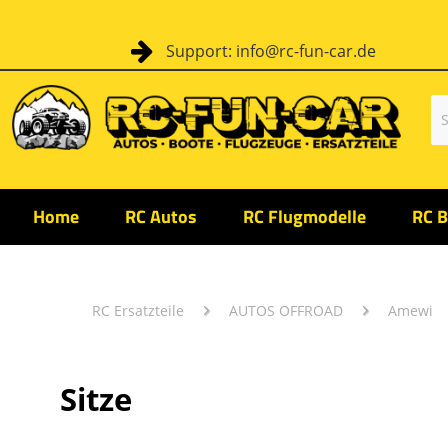
Support: info@rc-fun-car.de
Home
RC Autos
RC Flugmodelle
RC B
RC Ersatzteile
AUTOS OFFROAD
Amewi
Sitze