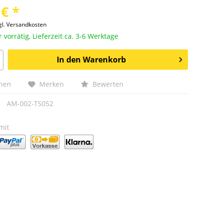
 € *
gl. Versandkosten
vorrätig, Lieferzeit ca. 3-6 Werktage
In den
Warenkorb
chen
Merken
Bewerten
AM-002-TS052
mit