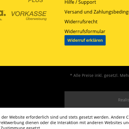
Hilfe / Support
Versand und Zahlungsbedin
Widerrufsrecht
Widerrufsformular
Widerruf erklären
* Alle Preise inkl. gesetzl. Me
Realis
 der Website erforderlich sind und stets gesetzt werden. Andere C
irektwerbung dienen oder die Interaktion mit anderen Websites un
r Zustimmung gesetzt.