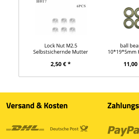
Lock Nut M2.5
ball bea
Selbstsichernde Mutter
10*19*5mm K
M2.5
10*19
2,50 € *
11,00
Versand & Kosten
Zahlungs