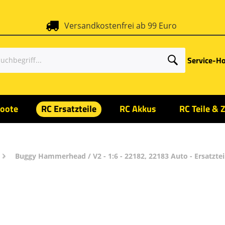
Versandkostenfrei ab 99 Euro
Service-Ho
oote
RC Ersatzteile
RC Akkus
RC Teile & 
Buggy Hammerhead / V2 - 1:6 - 22182, 22183 Auto - Ersatzte