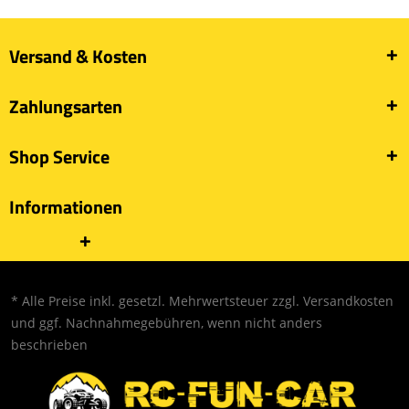
Versand & Kosten
Zahlungsarten
Shop Service
Informationen
* Alle Preise inkl. gesetzl. Mehrwertsteuer zzgl.
Versandkosten
und ggf. Nachnahmegebühren, wenn nicht anders
beschrieben