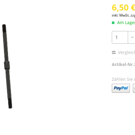
6,50 €
inkl. MwSt.
zz
Am Lager 
Verglei
Artikel-Nr.:
Zahlen Sie 