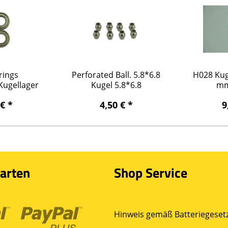
rings
Perforated Ball. 5.8*6.8
H028 Kug
ugellager
Kugel 5.8*6.8
mm
*5mm
 € *
4,50 € *
9
arten
Shop Service
Hinweis gemäß Batteriegesetz