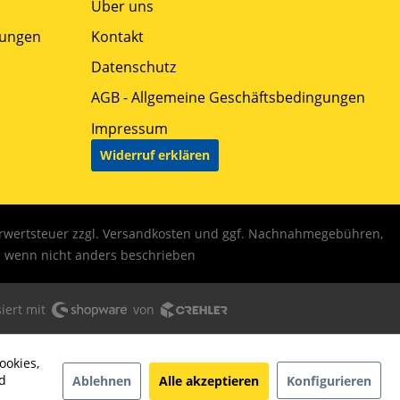
Über uns
gungen
Kontakt
Datenschutz
AGB - Allgemeine Geschäftsbedingungen
Impressum
Widerruf erklären
hrwertsteuer zzgl.
Versandkosten
und ggf. Nachnahmegebühren,
wenn nicht anders beschrieben
iert mit
von
ookies,
d
Ablehnen
Alle akzeptieren
Konfigurieren