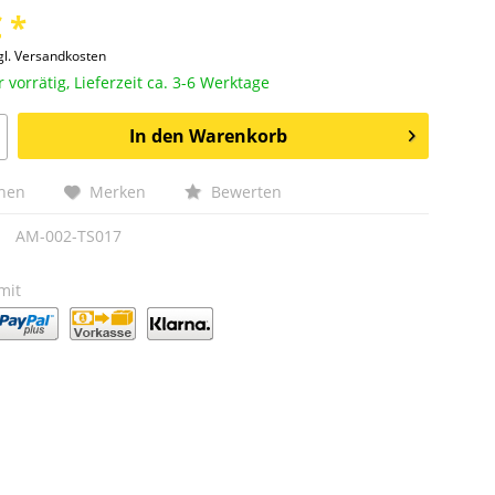
 *
gl. Versandkosten
vorrätig, Lieferzeit ca. 3-6 Werktage
In den
Warenkorb
chen
Merken
Bewerten
AM-002-TS017
mit