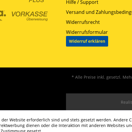
Hilfe / Support
Versand und Zahlungsbedin
Widerrufsrecht
Widerrufsformular
Widerruf erklären
* Alle Preise inkl. gesetzl. Me
Realis
 der Website erforderlich sind und stets gesetzt werden. Andere C
irektwerbung dienen oder die Interaktion mit anderen Websites un
r Zustimmung gesetzt.