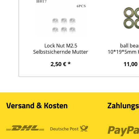
Lock Nut M2.5
ball bea
Selbstsichernde Mutter
10*19*5mm K
M2.5
10*19
2,50 € *
11,00
Versand & Kosten
Zahlungs