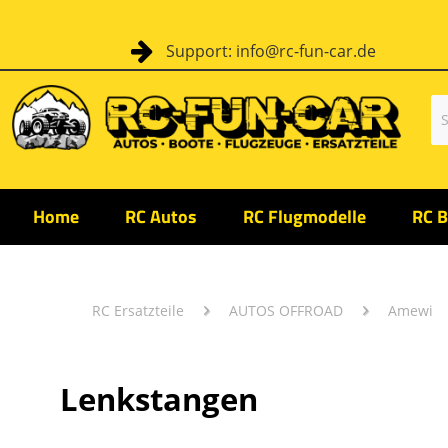
Support: info@rc-fun-car.de
Home
RC Autos
RC Flugmodelle
RC B
RC Ersatzteile
AUTOS OFFROAD
Amewi
Lenkstangen