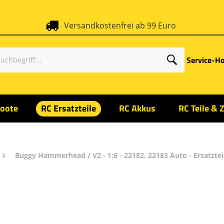
Versandkostenfrei ab 99 Euro
Service-Ho
oote
RC Ersatzteile
RC Akkus
RC Teile & 
Buggy Hammerhead / V2 - 1:6 - 22182, 22183 Auto - Ersatzte