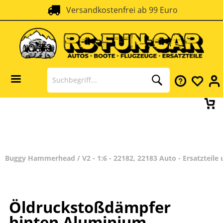
Versandkostenfrei ab 99 Euro
Buggy Hammerhead / V2 - 1:6 - 22182, 22183 Auto - Ersatzteile
Öldruckstoßdämpfer
hinten Aluminium