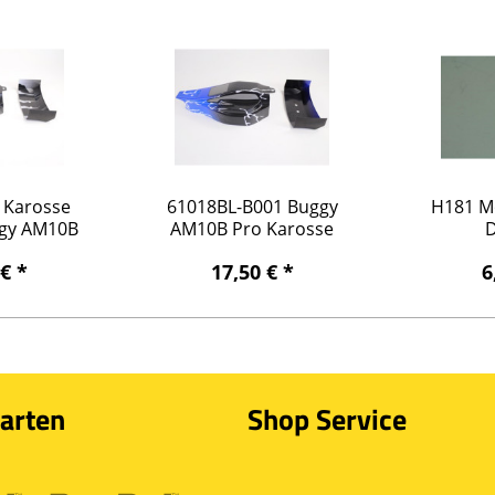
 Karosse
61018BL-B001 Buggy
H181 Mo
ggy AM10B
AM10B Pro Karosse
o
Buggy (blau)
 € *
17,50 € *
6
arten
Shop Service