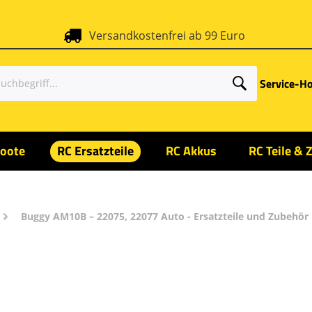
Versandkostenfrei ab 99 Euro
Service-Ho
oote
RC Ersatzteile
RC Akkus
RC Teile & 
Buggy AM10B – 22075, 22077 Auto - Ersatzteile und Zubehör