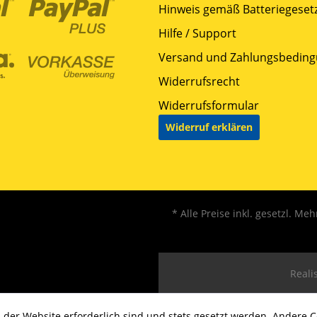
Hinweis gemäß Batteriegesetz
Hilfe / Support
Versand und Zahlungsbedin
Widerrufsrecht
Widerrufsformular
Widerruf erklären
* Alle Preise inkl. gesetzl. Me
Realis
 der Website erforderlich sind und stets gesetzt werden. Andere C