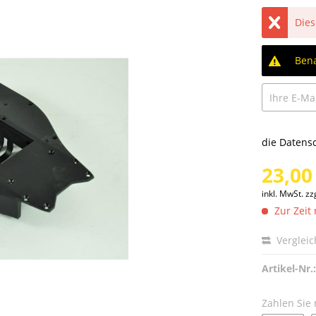
Dies
Bena
die
Datens
23,00
inkl. MwSt.
zz
Zur Zeit 
Verglei
Artikel-Nr.:
Zahlen Sie 