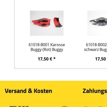
61018-B001 Karosse
61018-B002
Buggy (Rot) Buggy
schwarz Bu
AM10B Pro
Pr
17,50 € *
17,50
Versand & Kosten
Zahlungs