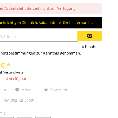
er Artikel steht derzeit nicht zur Verfügung!
chrichtigen Sie mich, sobald der Artikel lieferbar ist.
Ich habe
chutzbestimmungen
zur Kenntnis genommen.
 € *
gl. Versandkosten
nicht verfügbar.
chen
Merken
Bewerten
AM-002-KB-61001
mit