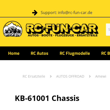
Support: info@rc-fun-car.de
Home
RC Autos
RC Flugmodelle
RC B
RC Ersatzteile
AUTOS OFFROAD
Amewi
KB-61001 Chassis