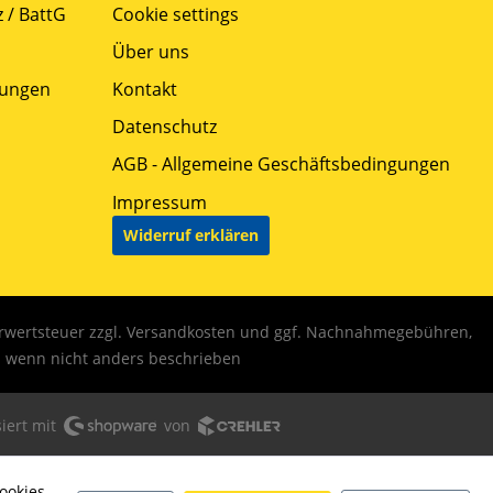
 / BattG
Cookie settings
Über uns
gungen
Kontakt
Datenschutz
AGB - Allgemeine Geschäftsbedingungen
Impressum
Widerruf erklären
hrwertsteuer zzgl.
Versandkosten
und ggf. Nachnahmegebühren,
wenn nicht anders beschrieben
iert mit
von
ookies,