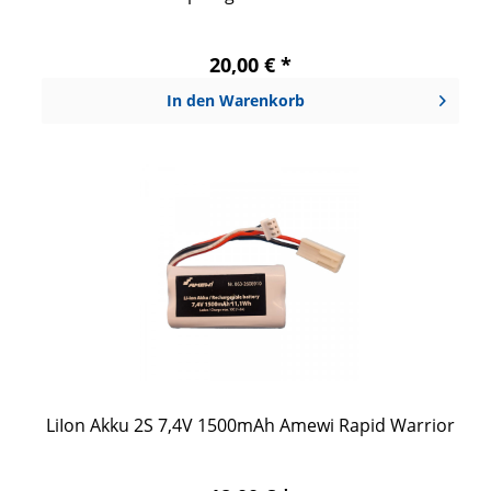
20,00 € *
In den
Warenkorb
LiIon Akku 2S 7,4V 1500mAh Amewi Rapid Warrior