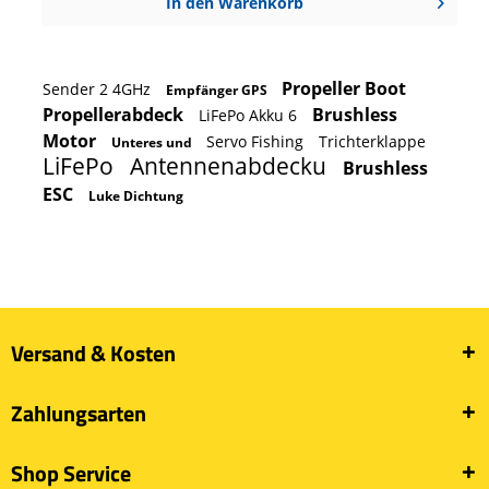
In den
Warenkorb
Propeller Boot
Sender 2 4GHz
Empfänger GPS
Propellerabdeck
Brushless
LiFePo Akku 6
Motor
Servo Fishing
Trichterklappe
Unteres und
LiFePo
Antennenabdecku
Brushless
ESC
Luke Dichtung
Versand & Kosten
Zahlungsarten
Shop Service