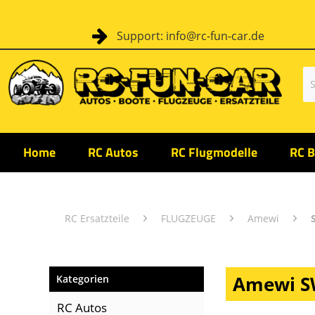
Support: info@rc-fun-car.de
Home
RC Autos
RC Flugmodelle
RC B
RC Ersatzteile
FLUGZEUGE
Amewi
Amewi SW
Kategorien
RC Autos