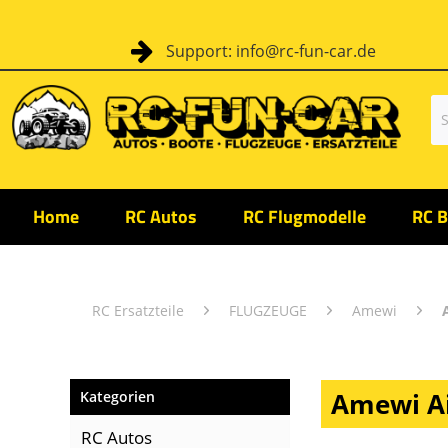
Support: info@rc-fun-car.de
Home
RC Autos
RC Flugmodelle
RC B
RC Ersatzteile
FLUGZEUGE
Amewi
Amewi Ai
Kategorien
RC Autos