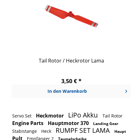
Tail Rotor / Heckrotor Lama
3,50 € *
In den
Warenkorb
LiPo Akku
Heckmotor
Servo Set
Tail Rotor
Engine Parts
Hauptmotor 370
Landing Gear
RUMPF SET LAMA
Stabistange
Heck
Haupt
Pult
Empfänger 2
Taumelscheibe