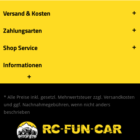
Versand & Kosten
Zahlungsarten
Shop Service
Informationen
* Alle Preise inkl. gesetzl. Mehrwertsteuer zzgl.
Versandkosten
und ggf. Nachnahmegebühren, wenn nicht anders
beschrieben