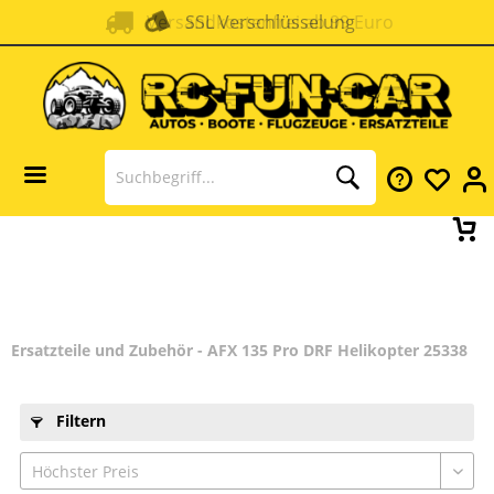
Versandkostenfrei ab 99 Euro
SSL Verschlüsselung
Ersatzteile und Zubehör - AFX 135 Pro DRF Helikopter 25338
Filtern