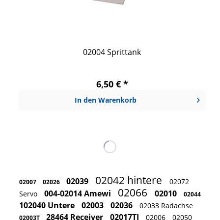
02004 Sprittank
6,50 € *
In den
Warenkorb
02042 hintere
02039
02072
02007
02026
02066
004-02014 Amewi
02010
Servo
02044
102040 Untere
02003
02036
02033 Radachse
28464 Receiver
02017TI
02006
02050
02003T