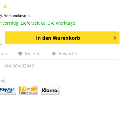
 *
gl. Versandkosten
vorrätig, Lieferzeit ca. 3-6 Werktage
In den
Warenkorb
chen
Merken
Bewerten
AM-004-02049
mit