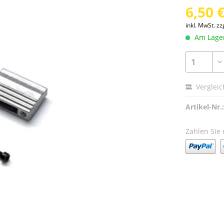
6,50 €
inkl. MwSt.
zz
Am Lager 
Verglei
Artikel-Nr.:
Zahlen Sie 