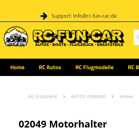
Support: info@rc-fun-car.de
Home
RC Autos
RC Flugmodelle
RC B
RC Ersatzteile
AUTOS ONROAD
Amewi
02049 Motorhalter