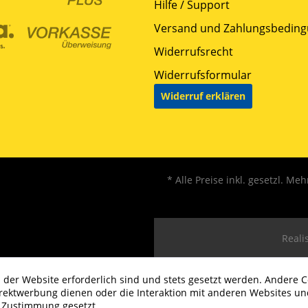
Hilfe / Support
Versand und Zahlungsbedin
Widerrufsrecht
Widerrufsformular
Widerruf erklären
* Alle Preise inkl. gesetzl. Me
Realis
 der Website erforderlich sind und stets gesetzt werden. Andere C
irektwerbung dienen oder die Interaktion mit anderen Websites un
r Zustimmung gesetzt.