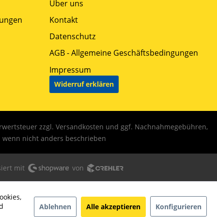
Über uns
gungen
Kontakt
Datenschutz
AGB - Allgemeine Geschäftsbedingungen
Impressum
Widerruf erklären
hrwertsteuer zzgl.
Versandkosten
und ggf. Nachnahmegebühren,
wenn nicht anders beschrieben
iert mit
von
ookies,
d
Ablehnen
Alle akzeptieren
Konfigurieren