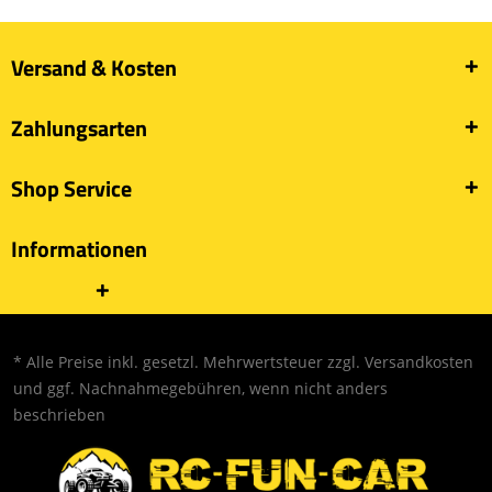
Versand & Kosten
Zahlungsarten
Shop Service
Informationen
* Alle Preise inkl. gesetzl. Mehrwertsteuer zzgl.
Versandkosten
und ggf. Nachnahmegebühren, wenn nicht anders
beschrieben