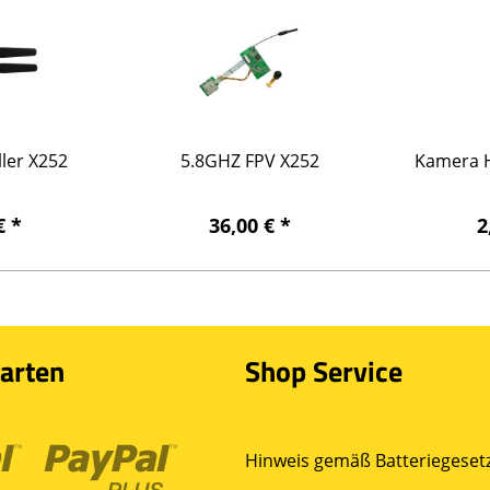
ler X252
5.8GHZ FPV X252
Kamera H
€ *
36,00 € *
2
arten
Shop Service
Hinweis gemäß Batteriegesetz