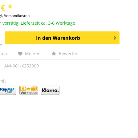
 € *
gl. Versandkosten
vorrätig, Lieferzeit ca. 3-6 Werktage
In den
Warenkorb
chen
Merken
Bewerten
AM-061-X252009
mit