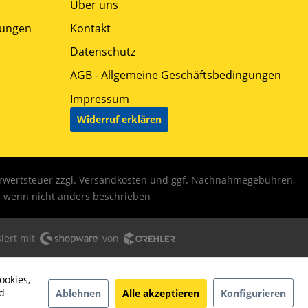
Über uns
gungen
Kontakt
Datenschutz
AGB - Allgemeine Geschäftsbedingungen
Impressum
Widerruf erklären
hrwertsteuer zzgl.
Versandkosten
und ggf. Nachnahmegebühren,
wenn nicht anders beschrieben
iert mit
von
ookies,
d
Ablehnen
Alle akzeptieren
Konfigurieren