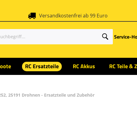
Versandkostenfrei ab 99 Euro
Service-Ho
oote
RC Ersatzteile
RC Akkus
RC Teile & 
252, 25191 Drohnen - Ersatzteile und Zubehör
2