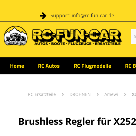
Support: info@rc-fun-car.de
Home
RC Autos
RC Flugmodelle
RC B
RC Ersatzteile
DROHNEN
Amewi
X
Brushless Regler für X25