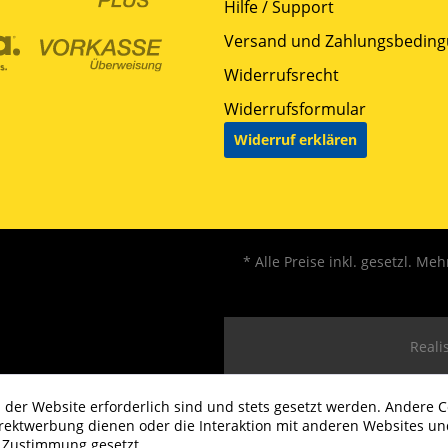
Hilfe / Support
Versand und Zahlungsbedin
Widerrufsrecht
Widerrufsformular
Widerruf erklären
* Alle Preise inkl. gesetzl. Me
Realis
 der Website erforderlich sind und stets gesetzt werden. Andere C
irektwerbung dienen oder die Interaktion mit anderen Websites un
r Zustimmung gesetzt.