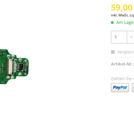
59,00
inkl. MwSt.
zz
Am Lager 
Verglei
Artikel-Nr.:
Zahlen Sie 