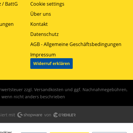
 / BattG
Cookie settings
Über uns
gungen
Kontakt
Datenschutz
AGB - Allgemeine Geschäftsbedingungen
Impressum
Widerruf erklären
hrwertsteuer zzgl.
Versandkosten
und ggf. Nachnahmegebühren,
wenn nicht anders beschrieben
iert mit
von
ookies,