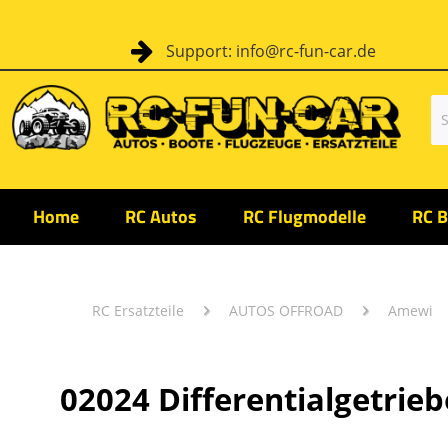
Support: info@rc-fun-car.de
Home
RC Autos
RC Flugmodelle
RC B
RC Ersatzteile
AUTOS OFFROAD
Amewi
02024 Differentialgetrieb