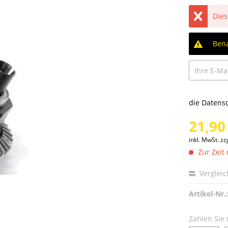
Dies
Bena
die
Datens
21,90
inkl. MwSt.
zz
Zur Zeit 
Verglei
Artikel-Nr.:
Zahlen Sie 