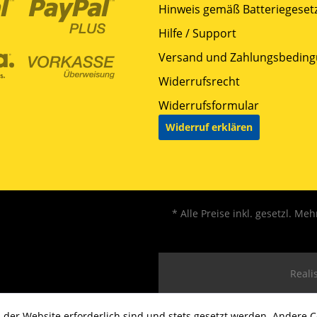
Hinweis gemäß Batteriegesetz
Hilfe / Support
Versand und Zahlungsbedin
Widerrufsrecht
Widerrufsformular
Widerruf erklären
* Alle Preise inkl. gesetzl. Me
Realis
 der Website erforderlich sind und stets gesetzt werden. Andere C