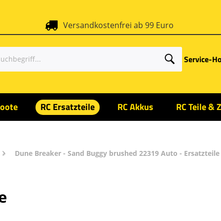
Versandkostenfrei ab 99 Euro
Service-Ho
oote
RC Ersatzteile
RC Akkus
RC Teile & 
Dune Breaker - Sand Buggy brushed 22319 Auto - Ersatzteil
e