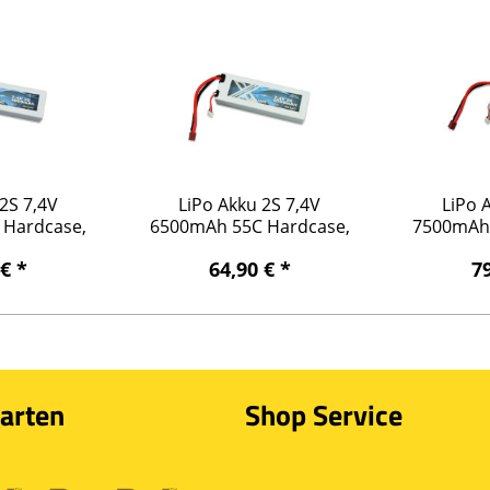
2S 7,4V
LiPo Akku 2S 7,4V
LiPo 
 Hardcase,
6500mAh 55C Hardcase,
7500mAh 
NS
DEANS
 € *
64,90 € *
79
arten
Shop Service