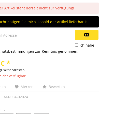
er Artikel steht derzeit nicht zur Verfügung!
chrichtigen Sie mich, sobald der Artikel lieferbar ist.
Ich habe
chutzbestimmungen
zur Kenntnis genommen.
 € *
gl. Versandkosten
nicht verfügbar.
chen
Merken
Bewerten
AM-004-02024
mit