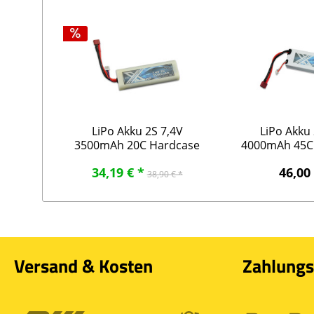
LiPo Akku 2S 7,4V
LiPo Akku 
3500mAh 20C Hardcase
4000mAh 45C
rund, DEANS
DEA
34,19 € *
46,00
38,90 € *
Versand & Kosten
Zahlungs